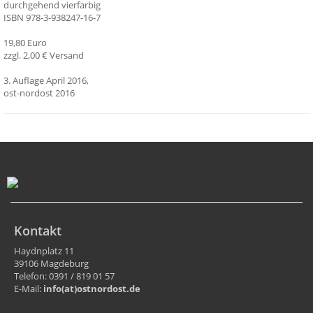
durchgehend vierfarbig
ISBN 978-3-938247-16-7
19,80 Euro
zzgl. 2,00 € Versand
3. Auflage April 2016,
ost-nordost 2016
Kontakt
Haydnplatz 11
39106 Magdeburg
Telefon: 0391 / 819 01 57
E-Mail:
info(at)ostnordost.de