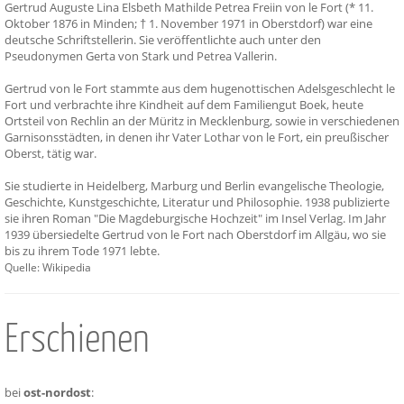
Gertrud Auguste Lina Elsbeth Mathilde Petrea Freiin von le Fort (* 11.
Oktober 1876 in Minden; † 1. November 1971 in Oberstdorf) war eine
deutsche Schriftstellerin. Sie veröffentlichte auch unter den
Pseudonymen Gerta von Stark und Petrea Vallerin.
Gertrud von le Fort stammte aus dem hugenottischen Adelsgeschlecht le
Fort und verbrachte ihre Kindheit auf dem Familiengut Boek, heute
Ortsteil von Rechlin an der Müritz in Mecklenburg, sowie in verschiedenen
Garnisonsstädten, in denen ihr Vater Lothar von le Fort, ein preußischer
Oberst, tätig war.
Sie studierte in Heidelberg, Marburg und Berlin evangelische Theologie,
Geschichte, Kunstgeschichte, Literatur und Philosophie. 1938 publizierte
sie ihren Roman "Die Magdeburgische Hochzeit" im Insel Verlag. Im Jahr
1939 übersiedelte Gertrud von le Fort nach Oberstdorf im Allgäu, wo sie
bis zu ihrem Tode 1971 lebte.
Quelle: Wikipedia
Erschienen
bei
ost-nordost
: